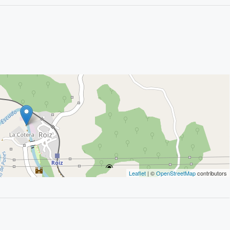
Leaflet
| ©
OpenStreetMap
contributors