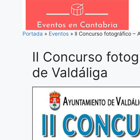
Saltar
al
contenido
Portada
»
Eventos
»
II Concurso fotográfico –
II Concurso fotog
de Valdáliga