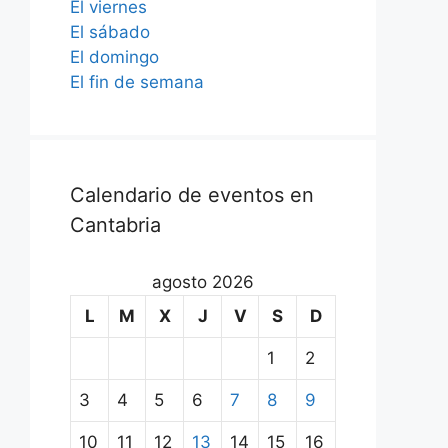
El viernes
El sábado
El domingo
El fin de semana
Calendario de eventos en
Cantabria
agosto 2026
L
M
X
J
V
S
D
1
2
3
4
5
6
7
8
9
10
11
12
13
14
15
16