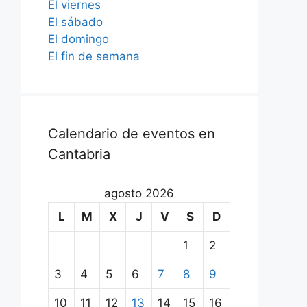
El viernes
El sábado
El domingo
El fin de semana
Calendario de eventos en
Cantabria
agosto 2026
L
M
X
J
V
S
D
1
2
3
4
5
6
7
8
9
10
11
12
13
14
15
16