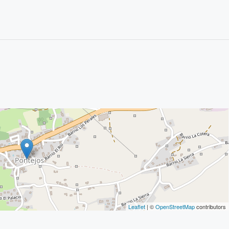
Leaflet
| ©
OpenStreetMap
contributors