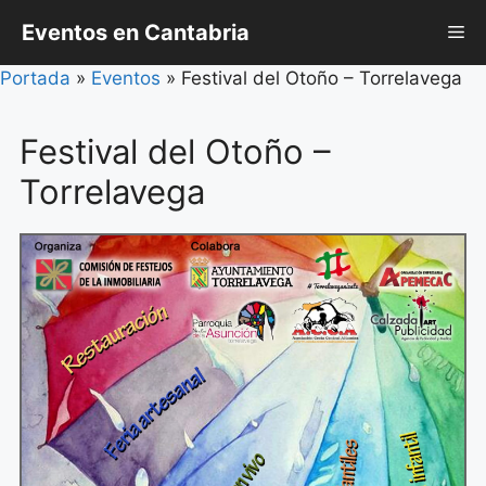
Saltar
Eventos en Cantabria
Me
al
contenido
Portada
»
Eventos
»
Festival del Otoño – Torrelavega
Festival del Otoño –
Torrelavega