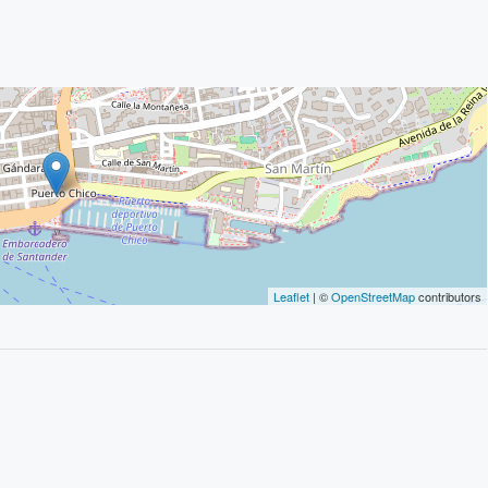
Leaflet
| ©
OpenStreetMap
contributors