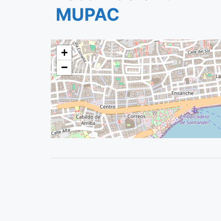
MUPAC
+
−