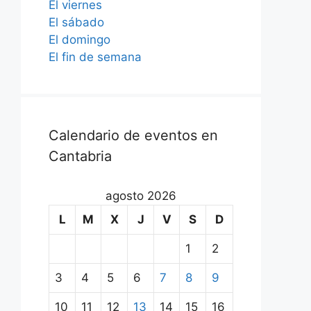
El viernes
El sábado
El domingo
El fin de semana
Calendario de eventos en
Cantabria
agosto 2026
L
M
X
J
V
S
D
1
2
3
4
5
6
7
8
9
10
11
12
13
14
15
16