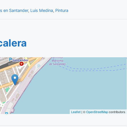
s en Santander
,
Luis Medina
,
Pintura
calera
Leaflet
| ©
OpenStreetMap
contributors