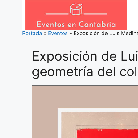
Saltar
al
contenido
Portada
»
Eventos
»
Exposición de Luis Medin
Exposición de Lu
geometría del co