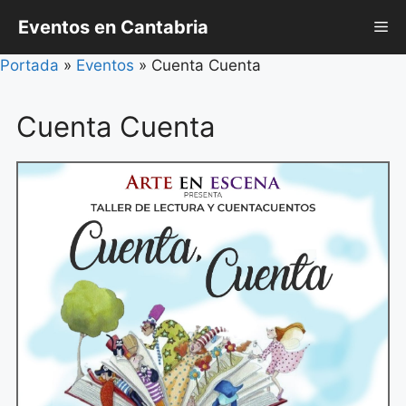
Saltar
Eventos en Cantabria
Me
al
contenido
Portada
»
Eventos
»
Cuenta Cuenta
Cuenta Cuenta