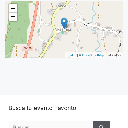
+
−
Leaflet
| ©
OpenStreetMap
contributors
Busca tu evento Favorito
Buscar: