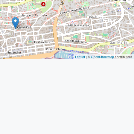
Leaflet
| ©
OpenStreetMap
contributors