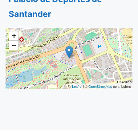
Santander
+
−
Leaflet
| ©
OpenStreetMap
contributors