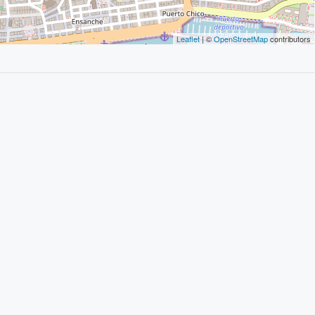
Leaflet
| ©
OpenStreetMap
contributors