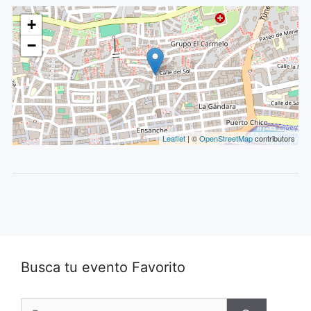
+
−
Leaflet
| ©
OpenStreetMap
contributors
Busca tu evento Favorito
Buscar: