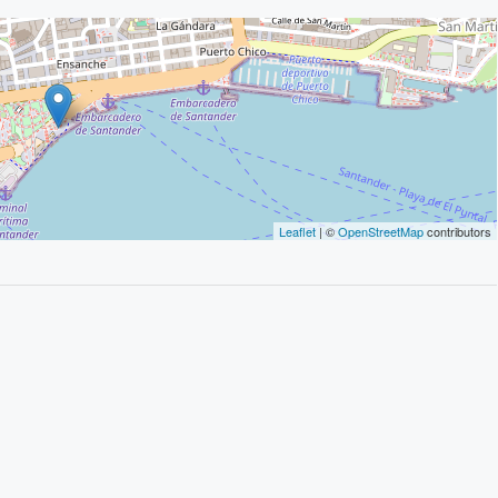
Leaflet
| ©
OpenStreetMap
contributors