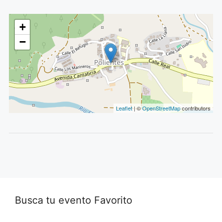
+
−
Leaflet
| ©
OpenStreetMap
contributors
Busca tu evento Favorito