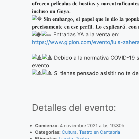
𝐨𝐟𝐫𝐞𝐜𝐞𝐧 𝐩𝐞𝐥í𝐜𝐮𝐥𝐚𝐬 𝐝𝐞 𝐡𝐨𝐬𝐭𝐢𝐚𝐬 𝐲 𝐧𝐚𝐫𝐜𝐨𝐭𝐫𝐚𝐟𝐢𝐜𝐚𝐧𝐭
𝐢𝐧𝐜𝐥𝐮𝐬𝐨 𝐮𝐧 𝐆𝐨𝐲𝐚.
𝐒𝐢𝐧 𝐞𝐦𝐛𝐚𝐫𝐠𝐨, 𝐞𝐥 𝐩𝐚𝐩𝐞𝐥 𝐪𝐮𝐞 𝐥𝐞 𝐝𝐢𝐨 𝐥𝐚 𝐩𝐨𝐩𝐮𝐥
𝐩𝐫𝐞𝐜𝐢𝐬𝐚𝐦𝐞𝐧𝐭𝐞 𝐞𝐧 𝐞𝐬𝐞 𝐩𝐞𝐫𝐟𝐢𝐥. 𝐋𝐨 𝐞𝐱𝐩𝐥𝐢𝐜𝐚𝐫á, 𝐜𝐨
Entradas YA a la venta en:
https://www.giglon.com/evento/luis-zahe
Debido a la normativa COVID-19 s
evento.
Si tienes pensado asisitir no te 
Detalles del evento:
Comienzo:
4 noviembre 2021 a las 19:30h
Categorias:
Cultura
,
Teatro en Cantabria
Etiquetas:
Laredo
,
Teatro