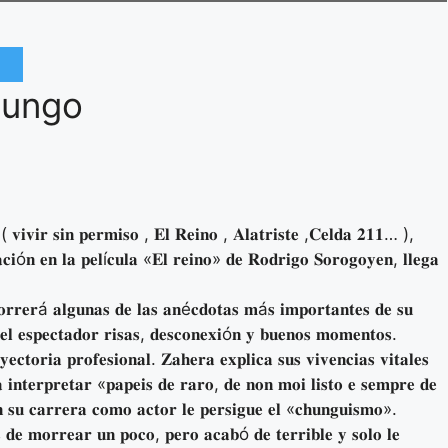
Chungo
 ( 𝐯𝐢𝐯𝐢𝐫 𝐬𝐢𝐧 𝐩𝐞𝐫𝐦𝐢𝐬𝐨 , 𝐄𝐥 𝐑𝐞𝐢𝐧𝐨 , 𝐀𝐥𝐚𝐭𝐫𝐢𝐬𝐭𝐞 ,𝐂𝐞𝐥𝐝𝐚 𝟐𝟏𝟏… ),
𝐜𝐢ó𝐧 𝐞𝐧 𝐥𝐚 𝐩𝐞𝐥í𝐜𝐮𝐥𝐚 «𝐄𝐥 𝐫𝐞𝐢𝐧𝐨» 𝐝𝐞 𝐑𝐨𝐝𝐫𝐢𝐠𝐨 𝐒𝐨𝐫𝐨𝐠𝐨𝐲𝐞𝐧, 𝐥𝐥𝐞𝐠𝐚
𝐨𝐫𝐫𝐞𝐫á 𝐚𝐥𝐠𝐮𝐧𝐚𝐬 𝐝𝐞 𝐥𝐚𝐬 𝐚𝐧é𝐜𝐝𝐨𝐭𝐚𝐬 𝐦á𝐬 𝐢𝐦𝐩𝐨𝐫𝐭𝐚𝐧𝐭𝐞𝐬 𝐝𝐞 𝐬𝐮
 𝐞𝐥 𝐞𝐬𝐩𝐞𝐜𝐭𝐚𝐝𝐨𝐫 𝐫𝐢𝐬𝐚𝐬, 𝐝𝐞𝐬𝐜𝐨𝐧𝐞𝐱𝐢ó𝐧 𝐲 𝐛𝐮𝐞𝐧𝐨𝐬 𝐦𝐨𝐦𝐞𝐧𝐭𝐨𝐬.
𝐜𝐭𝐨𝐫𝐢𝐚 𝐩𝐫𝐨𝐟𝐞𝐬𝐢𝐨𝐧𝐚𝐥. 𝐙𝐚𝐡𝐞𝐫𝐚 𝐞𝐱𝐩𝐥𝐢𝐜𝐚 𝐬𝐮𝐬 𝐯𝐢𝐯𝐞𝐧𝐜𝐢𝐚𝐬 𝐯𝐢𝐭𝐚𝐥𝐞𝐬
 𝐢𝐧𝐭𝐞𝐫𝐩𝐫𝐞𝐭𝐚𝐫 «𝐩𝐚𝐩𝐞𝐢𝐬 𝐝𝐞 𝐫𝐚𝐫𝐨, 𝐝𝐞 𝐧𝐨𝐧 𝐦𝐨𝐢 𝐥𝐢𝐬𝐭𝐨 𝐞 𝐬𝐞𝐦𝐩𝐫𝐞 𝐝𝐞
 𝐬𝐮 𝐜𝐚𝐫𝐫𝐞𝐫𝐚 𝐜𝐨𝐦𝐨 𝐚𝐜𝐭𝐨𝐫 𝐥𝐞 𝐩𝐞𝐫𝐬𝐢𝐠𝐮𝐞 𝐞𝐥 «𝐜𝐡𝐮𝐧𝐠𝐮𝐢𝐬𝐦𝐨».
 𝐝𝐞 𝐦𝐨𝐫𝐫𝐞𝐚𝐫 𝐮𝐧 𝐩𝐨𝐜𝐨, 𝐩𝐞𝐫𝐨 𝐚𝐜𝐚𝐛ó 𝐝𝐞 𝐭𝐞𝐫𝐫𝐢𝐛𝐥𝐞 𝐲 𝐬𝐨𝐥𝐨 𝐥𝐞