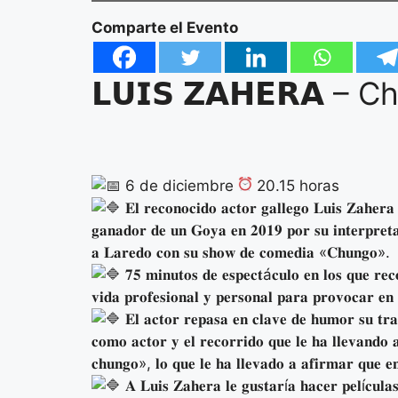
Comparte el Evento
𝗟𝗨𝗜𝗦 𝗭𝗔𝗛𝗘𝗥𝗔 – 
6 de diciembre
20.15 horas
𝐄𝐥 𝐫𝐞𝐜𝐨𝐧𝐨𝐜𝐢𝐝𝐨 𝐚𝐜𝐭𝐨𝐫 𝐠𝐚𝐥𝐥𝐞𝐠𝐨 𝐋𝐮𝐢𝐬 𝐙𝐚𝐡𝐞𝐫𝐚
𝐠𝐚𝐧𝐚𝐝𝐨𝐫 𝐝𝐞 𝐮𝐧 𝐆𝐨𝐲𝐚 𝐞𝐧 𝟐𝟎𝟏𝟗 𝐩𝐨𝐫 𝐬𝐮 𝐢𝐧𝐭𝐞𝐫𝐩𝐫𝐞𝐭𝐚
𝐚 𝐋𝐚𝐫𝐞𝐝𝐨 𝐜𝐨𝐧 𝐬𝐮 𝐬𝐡𝐨𝐰 𝐝𝐞 𝐜𝐨𝐦𝐞𝐝𝐢𝐚 «𝐂𝐡𝐮𝐧𝐠𝐨».
𝟕𝟓 𝐦𝐢𝐧𝐮𝐭𝐨𝐬 𝐝𝐞 𝐞𝐬𝐩𝐞𝐜𝐭á𝐜𝐮𝐥𝐨 𝐞𝐧 𝐥𝐨𝐬 𝐪𝐮𝐞 𝐫𝐞
𝐯𝐢𝐝𝐚 𝐩𝐫𝐨𝐟𝐞𝐬𝐢𝐨𝐧𝐚𝐥 𝐲 𝐩𝐞𝐫𝐬𝐨𝐧𝐚𝐥 𝐩𝐚𝐫𝐚 𝐩𝐫𝐨𝐯𝐨𝐜𝐚𝐫 𝐞
𝐄𝐥 𝐚𝐜𝐭𝐨𝐫 𝐫𝐞𝐩𝐚𝐬𝐚 𝐞𝐧 𝐜𝐥𝐚𝐯𝐞 𝐝𝐞 𝐡𝐮𝐦𝐨𝐫 𝐬𝐮 𝐭𝐫𝐚𝐲𝐞
𝐜𝐨𝐦𝐨 𝐚𝐜𝐭𝐨𝐫 𝐲 𝐞𝐥 𝐫𝐞𝐜𝐨𝐫𝐫𝐢𝐝𝐨 𝐪𝐮𝐞 𝐥𝐞 𝐡𝐚 𝐥𝐥𝐞𝐯𝐚𝐧𝐝𝐨 
𝐜𝐡𝐮𝐧𝐠𝐨», 𝐥𝐨 𝐪𝐮𝐞 𝐥𝐞 𝐡𝐚 𝐥𝐥𝐞𝐯𝐚𝐝𝐨 𝐚 𝐚𝐟𝐢𝐫𝐦𝐚𝐫 𝐪𝐮𝐞 𝐞
𝐀 𝐋𝐮𝐢𝐬 𝐙𝐚𝐡𝐞𝐫𝐚 𝐥𝐞 𝐠𝐮𝐬𝐭𝐚𝐫í𝐚 𝐡𝐚𝐜𝐞𝐫 𝐩𝐞𝐥í𝐜𝐮𝐥𝐚