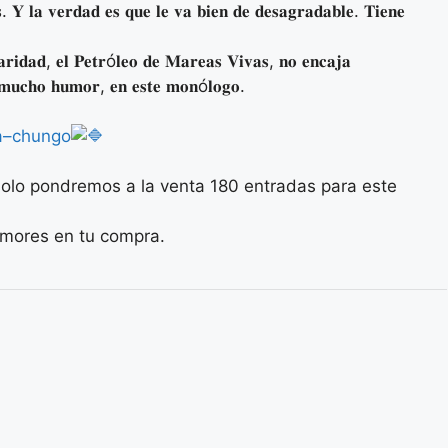
𝐞𝐬. 𝐘 𝐥𝐚 𝐯𝐞𝐫𝐝𝐚𝐝 𝐞𝐬 𝐪𝐮𝐞 𝐥𝐞 𝐯𝐚 𝐛𝐢𝐞𝐧 𝐝𝐞 𝐝𝐞𝐬𝐚𝐠𝐫𝐚𝐝𝐚𝐛𝐥𝐞. 𝐓𝐢𝐞𝐧𝐞
𝐚𝐫𝐢𝐝𝐚𝐝, 𝐞𝐥 𝐏𝐞𝐭𝐫ó𝐥𝐞𝐨 𝐝𝐞 𝐌𝐚𝐫𝐞𝐚𝐬 𝐕𝐢𝐯𝐚𝐬, 𝐧𝐨 𝐞𝐧𝐜𝐚𝐣𝐚
𝐧 𝐦𝐮𝐜𝐡𝐨 𝐡𝐮𝐦𝐨𝐫, 𝐞𝐧 𝐞𝐬𝐭𝐞 𝐦𝐨𝐧ó𝐥𝐨𝐠𝐨.
ra–chungo
olo pondremos a la venta 180 entradas para este
demores en tu compra.