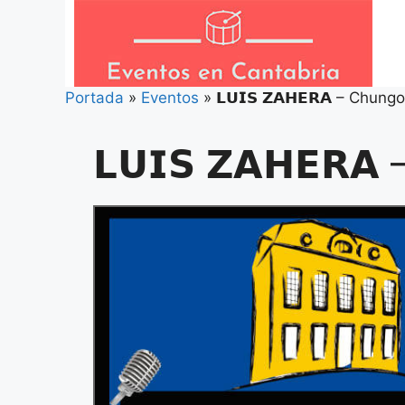
Saltar
al
contenido
Portada
»
Eventos
»
𝗟𝗨𝗜𝗦 𝗭𝗔𝗛𝗘𝗥𝗔 – Chungo
𝗟𝗨𝗜𝗦 𝗭𝗔𝗛𝗘𝗥